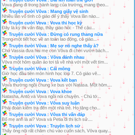
Vova đang đi trong hành lang của trường, mang theo...
Truyện cười Vôva : Mang giấy vệ sinh
Nhiều lần vô tình cô giáo để ý thấy Vova lần nào...
Truyện cười Vova : Vova thi học kỳ
Đây là kỳ thi vấn đáp, thầy giáo hỏi: - Thế cậu...
Truyện cười Vôva : Đừng có rung thang nữa
Trong một tiết học về an toàn lao động, cô giáo...
Truyện cười Vôva : Mẹ sợ nó nghe thấy à?
Chú Vassia đưa hai mẹ con Vôva đi chơi vườn bách...
Truyện cười Vôva : Vôva đánh nhau
Vôva một hôm quần áo tơi tả về nhà với một vết tím...
Truyện cười Vova : Cái mông
Giờ học đầu tiên môn hình học lớp 7. Cô giáo vẽ...
Truyện cười Vova : Vova kết bạn
Vova thường ngồi chung xe bus với Natasa. Một hôm,...
Truyện cười Vova : Vova khoe
Natasha, Antô và Vova ngồi nói chuyện. - Chú tớ...
Truyện cười Vova : Vôva suy luận
Phái đoàn kiểm tra đến một nhà trẻ. Họ tặng cho...
Truyện cười Vova : Vôva thi vấn đáp
Bố mẹ anh là ai? Vova và Petia đi thi lịch sử....
Truyện cười Vova : Truyện lịch sử
Thấy ông nội rất chăm chú vào cuốn sách, Vôva quay...