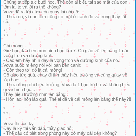
Chúng ta tiếp tục buổi học. Thế còn ai biết, tại sao mắt của con
tôm lại to và lồi ra thế không?
Vova đã ra tới cửa còn quay lại nói cố:
- Thưa cô, vì con tôm cũng có mặt ở cạnh đó và trông thấy tất
cả.
*
* *
Cái mông
Giờ học đầu tiên môn hình học lớp 7. Cô giáo vẽ lên bảng 1 cái
vòng tròn và đường kính.
- Các em hãy nhìn đây là vòng tròn và đường kính của nó.
Vova buộc miệng nói với bạn bên cạnh:
- Còn theo tớ, đó là cái mông!
Cô giáo tức quá, chạy đi tìm thầy hiệu trưởng và cùng quay về
lớp học:
- Thưa đồng chí hiệu trưởng, Vova là 1 học trò hư và không hiểu
gì về hình học...
Thầy hiệu trưởng nhìn lên bảng:
- Hỗn láo, hỗn láo quá! Thế ai đã vẽ cái mông lên bảng thế này?!!
*
* *
Vova thi hoc kỳ
Đây là kỳ thi vấn đáp, thầy giáo hỏi:
- Thế cậu có biết trong phòng này có mấy cái đèn không?