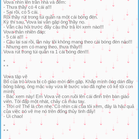
Vova nhìn lên trần nhà và đếm:
- Thưa thầy có 4 cái ạ!!!
- Sai rồi, có 5 cái.
Rồi thầy rút trong túi quần ra một cái bóng đèn.
Kỳ thi sau, Vova lai vẫn gặp ông thầy nọ.
- Vẫn câu hỏi trước đấy cậu thử trả lời xem nào!!!
Vova thản nhiên đáp:
- 5 cái ạ!!!
- Cậu lại sai rồi, lần này tôi không mang theo cái bóng đèn nào!!!
- Nhưng em có mang theo, thưa thầy!!!
Vova rút trong túi quần ra 1 cái bóng đèn!!!
*
* *
Vova tập vẽ
Bố của trò Vova bị cô giáo mời đến gặp. Khắp mình ông dán đầy
bông băng, ông mặc váy vừa lê bước vào đã nghe cô kể tội con
mình:
- Bác xem này! Em Vova vẽ con ruồi lên cái đinh trên bàn giáo
viên. Tôi đập một nhát, chảy cả máu tay.
- Trời ơi! Thế là còn nhẹ. Cô nhìn cái của tôi xem, đây là hậu quả
của việc nó vẽ mẹ nó trên đống thủy tinh đấy!
- Úi chao!
*
* *