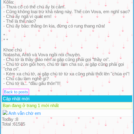
Kôlia:
- Thưa cô có thể chú ấy bị cảm.
- Cũng không loại trừ khả năng này. Thế còn Vova, em nghĩ sao?
- Chú ấy ngã vì quát em!
- Thế là thế nào?
- Chú ấy bảo: thằng ôn kia, đừng có rung thang nữa!
*
* *
Khoe chú
Natasha, Antô và Vova ngồi nói chuyện.
- Chú tớ là thầy giáo nên ai gặp cũng phải gọi "thầy ơi".
- Chú tớ còn giỏi hơn, chú tớ làm cha sứ, ai gặp cũng phải gọi
"cha ơi".
- Kém xa chú tớ, ai gặp chú tớ từ xa cũng phải thốt lên "chúa ơi"!
- Chú cậu làm nghề gì?
- Chú tớ là... “đầu gấu thôn”!!!
Back to posts
Cập nhật mới
Bạn đang ở trang 1 mới nhất
Anh vẫn chờ em
Today :8
Total :61585