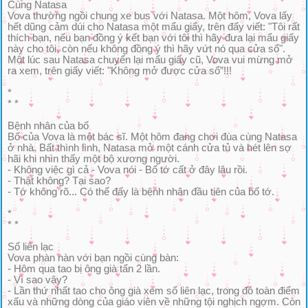
Cùng Natasa
Vova thường ngồi chung xe bus với Natasa. Một hôm, Vova lấy
hết dũng cảm dúi cho Natasa một mẩu giấy, trên đấy viết: "Tôi rất
thích bạn, nếu bạn đồng ý kết bạn với tôi thì hãy đưa lại mẩu giấy
này cho tôi, còn nếu không đồng ý thì hãy vứt nó qua cửa sổ".
Một lúc sau Natasa chuyển lại mẩu giấy cũ, Vova vui mừng mở
ra xem, trên giấy viết: "Không mở được cửa sổ”!!!
*
* *
Bệnh nhân của bố
Bố của Vova là một bác sĩ. Một hôm đang chơi đùa cùng Natasa
ở nhà. Bất thình lình, Natasa mở một cánh cửa tủ và hét lên sợ
hãi khi nhìn thấy một bộ xương người.
- Không việc gì cả - Vova nói - Bố tớ cất ở đây lâu rồi.
- Thật không? Tại sao?
- Tớ không rõ... Có thể đấy là bệnh nhân đầu tiên của bố tớ.
*
* *
Sổ liên lạc
Vova phàn nàn với bạn ngồi cùng bàn:
- Hôm qua tao bị ông già tẩn 2 lần.
- Vì sao vậy?
- Lần thứ nhất tao cho ông già xem sổ liên lạc, trong đó toàn điểm
xấu và những dòng của giáo viên về những tội nghịch ngợm. Còn