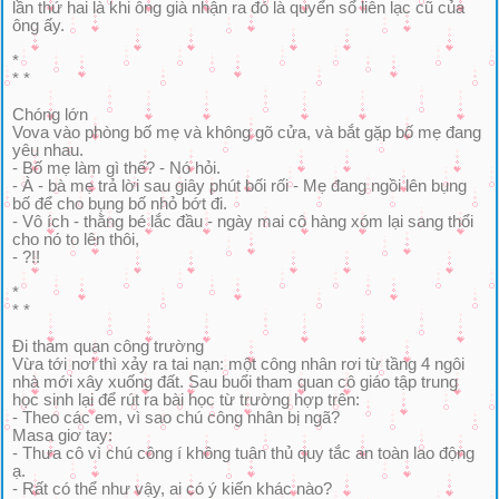
lần thứ hai là khi ông già nhận ra đó là quyển sổ liên lạc cũ của
ông ấy.
*
* *
Chóng lớn
Vova vào phòng bố mẹ và không gõ cửa, và bắt gặp bố mẹ đang
yêu nhau.
- Bố mẹ làm gì thế? - Nó hỏi.
- À - bà mẹ trả lời sau giây phút bối rối - Mẹ đang ngồi lên bụng
bố để cho bụng bố nhỏ bớt đi.
- Vô ích - thằng bé lắc đầu - ngày mai cô hàng xóm lại sang thổi
cho nó to lên thôi,
- ?!!
*
* *
Đi tham quan công trường
Vừa tới nơi thì xảy ra tai nạn: một công nhân rơi từ tầng 4 ngôi
nhà mới xây xuống đất. Sau buổi tham quan cô giáo tập trung
học sinh lại để rút ra bài học từ trường hợp trên:
- Theo các em, vì sao chú công nhân bị ngã?
Masa giơ tay:
- Thưa cô vì chú công í không tuân thủ quy tắc an toàn lao động
ạ.
- Rất có thể như vậy, ai có ý kiến khác nào?