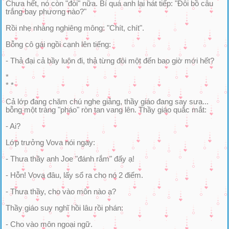
Chưa hết, nó còn "đòi" nữa. Bí quá anh lại hát tiếp: "Đôi bồ câu
trắng bay phương nào?"
Rồi nhẹ nhàng nghiêng mông: "Chít, chít".
Bỗng cô gái ngồi cạnh lên tiếng:
- Thả đại cả bầy luôn đi, thả từng đôi một đến bao giờ mới hết?
*
* *
Cả lớp đang chăm chú nghe giảng, thầy giáo đang say sưa...
bỗng một tràng "pháo" ròn tan vang lên. Thầy giáo quắc mắt:
- Ai?
Lớp trưởng Vova nói ngay:
- Thưa thầy anh Joe "đánh rắm" đấy ạ!
- Hỗn! Vova đâu, lấy sổ ra cho nó 2 điểm.
- Thưa thầy, cho vào môn nào ạ?
Thầy giáo suy nghĩ hồi lâu rồi phán:
- Cho vào môn ngoại ngữ.