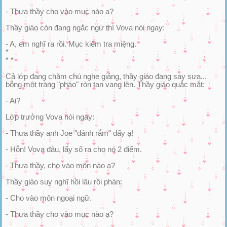
- Thưa thầy cho vào mục nào ạ?
Thầy giáo còn đang ngắc ngứ thì Vova nói ngay:
- A, em nghĩ ra rồi. Mục kiểm tra miệng.
*
* *
Cả lớp đang chăm chú nghe giảng, thầy giáo đang say sưa...
bỗng một tràng "pháo" ròn tan vang lên. Thầy giáo quắc mắt:
- Ai?
Lớp trưởng Vova nói ngay:
- Thưa thầy anh Joe "đánh rắm" đấy ạ!
- Hỗn! Vova đâu, lấy sổ ra cho nó 2 điểm.
- Thưa thầy, cho vào môn nào ạ?
Thầy giáo suy nghĩ hồi lâu rồi phán:
- Cho vào môn ngoại ngữ.
- Thưa thầy cho vào mục nào ạ?