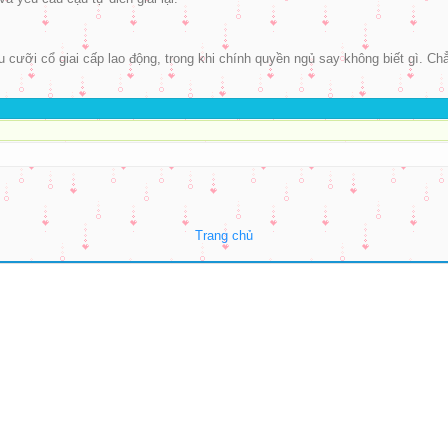
u cưỡi cổ giai cấp lao động, trong khi chính quyền ngủ say không biết gì. Ch
Trang chủ