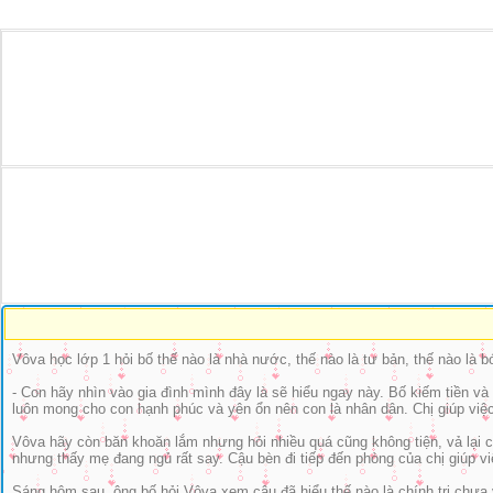
Vôva học lớp 1 hỏi bố thế nào là nhà nước, thế nào là tư bản, thế nào là bó
- Con hãy nhìn vào gia đình mình đây là sẽ hiểu ngay này. Bố kiếm tiền v
luôn mong cho con hạnh phúc và yên ổn nên con là nhân dân. Chị giúp việc
Vôva hãy còn băn khoăn lắm nhưng hỏi nhiều quá cũng không tiện, vả lại c
nhưng thấy mẹ đang ngủ rất say. Cậu bèn đi tiếp đến phòng của chị giúp việ
Sáng hôm sau, ông bố hỏi Vôva xem cậu đã hiểu thế nào là chính trị chưa v