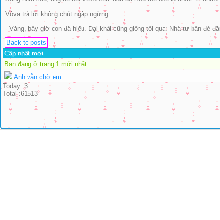
Vôva trả lời không chút ngập ngừng:
- Vâng, bây giờ con đã hiểu. Đại khái cũng giống tối qua: Nhà tư bản đè đầ
Back to posts
Cập nhật mới
Bạn đang ở trang 1 mới nhất
Anh vẫn chờ em
Today :3
Total :61513