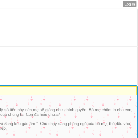
n lý số tiền này nên mẹ sẽ giống như chính quyền. Bố mẹ chăm lo cho con,
i của chúng ta. Con đã hiểu chưa?
ót và đang kêu gào ầm ĩ. Chú chạy sang phòng ngủ của bố mẹ, thò đầu vào
iếp.