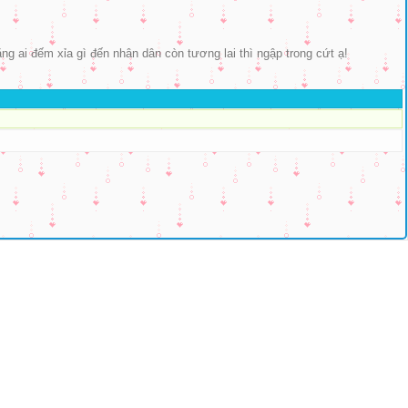
ẳng ai đếm xỉa gì đến nhân dân còn tương lai thì ngập trong cứt ạ!