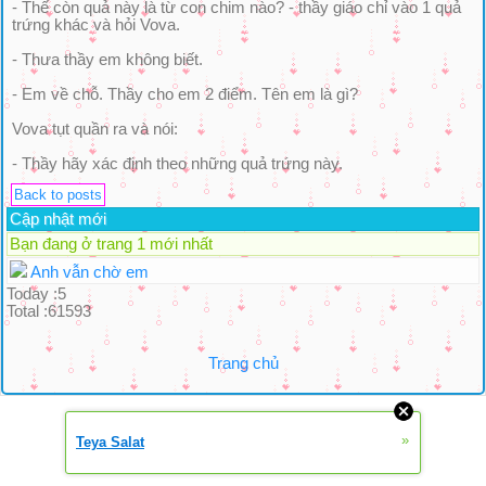
- Thế còn quả này là từ con chim nào? - thầy giáo chỉ vào 1 quả
trứng khác và hỏi Vova.
- Thưa thầy em không biết.
- Em về chỗ. Thầy cho em 2 điểm. Tên em là gì?
Vova tụt quần ra và nói:
- Thầy hãy xác định theo những quả trứng này.
Back to posts
Cập nhật mới
Bạn đang ở trang 1 mới nhất
Anh vẫn chờ em
Today :5
Total :61593
Trang chủ
»
Teya Salat