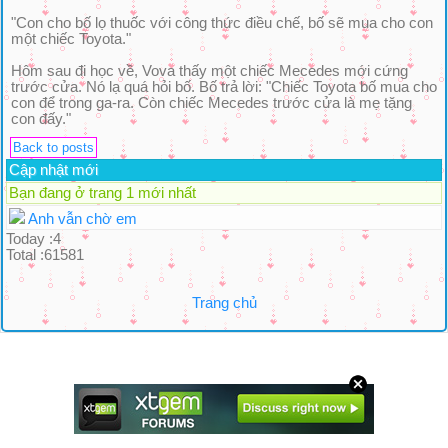
"Con cho bố lọ thuốc với công thức điều chế, bố sẽ mua cho con
một chiếc Toyota."
Hôm sau đi học về, Vova thấy một chiếc Mecedes mới cứng
trước cửa. Nó lạ quá hỏi bố. Bố trả lời: "Chiếc Toyota bố mua cho
con để trong ga-ra. Còn chiếc Mecedes trước cửa là mẹ tặng
con đấy."
Back to posts
Cập nhật mới
Bạn đang ở trang 1 mới nhất
Anh vẫn chờ em
Today :4
Total :61581
Trang chủ